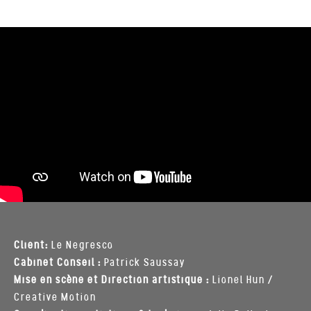
Client:
Le Negresco
Cabinet Conseil :
Patrick Saussay
Mise en scène et Direction artistique :
Lionel Hun /
Creative Motion