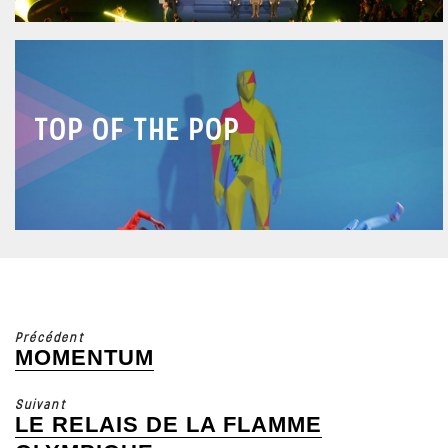
TOP OF THE POP
Précédent
MOMENTUM
Article
précédent
Suivant
:
LE RELAIS DE LA FLAMME
Article
suivant