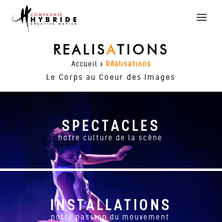
Toggle
naviga
REALIS
A
TIONS
Accueil
>
Réalisations
Le Corps au Coeur des Images
SPECTACLES
notre culture de la scène
INSTALLATIONS
notre passion du mouvement